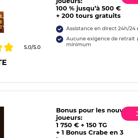
joueurs:
100 % jusqu’à 500 €
+ 200 tours gratuits
Assistance en direct 24h/24 
Aucune exigence de retrait
minimum
5.0/5.0
TE
Bonus pour les nouveau
joueurs:
1 750 € + 150 TG
+ 1 Bonus Crabe en 3