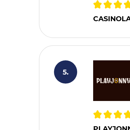
CASINOL
PLAYJON