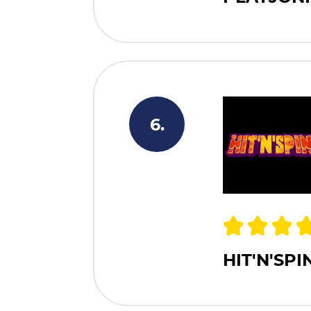
HIT'N'SPI