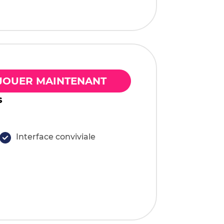
x
JOUER MAINTENANT
s
Interface conviviale