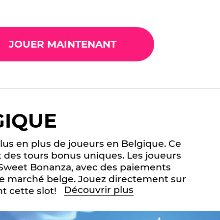
JOUER MAINTENANT
GIQUE
lus en plus de joueurs en Belgique. Ce
 des tours bonus uniques. Les joueurs
t Sweet Bonanza, avec des paiements
le marché belge. Jouez directement sur
Découvrir plus
t cette slot!