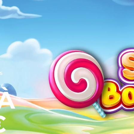
s
À
€