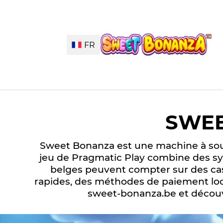
FR
SWEE
Sweet Bonanza est une machine à sous 
jeu de Pragmatic Play combine des sy
belges peuvent compter sur des cas
rapides, des méthodes de paiement loc
sweet-bonanza.be et découvr