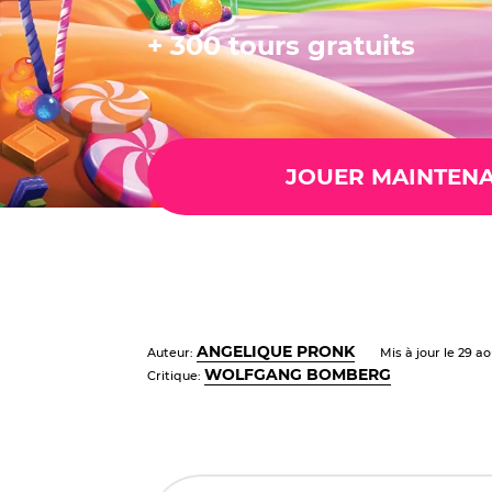
+ 300 tours gratuits
JOUER MAINTEN
ANGELIQUE PRONK
Auteur:
Mis à jour le 29 a
WOLFGANG BOMBERG
Critique: