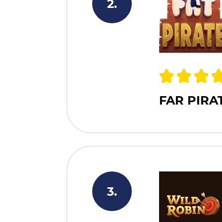
FAR PIRA